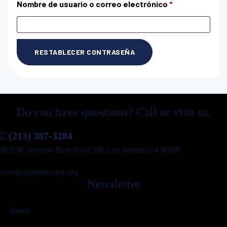
Nombre de usuario o correo electrónico
*
RESTABLECER CONTRASEÑA
Do you have questions? Call or visit us.
(213) 387-3284
1605 W. Olympic Blvd. Suite 516, Los Angeles CA 90015
contact@elrescate.org
Newsletter
News